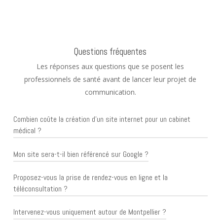
Questions fréquentes
Les réponses aux questions que se posent les
professionnels de santé avant de lancer leur projet de
communication.
Combien coûte la création d'un site internet pour un cabinet
médical ?
Mon site sera-t-il bien référencé sur Google ?
Chez ADCOM+, la création d’un site internet pour
professionnel de santé est proposée à partir de 2000
Proposez-vous la prise de rendez-vous en ligne et la
Oui. Chaque site est conçu dès le départ pour le
euros HT en paiement unique, ou 79 euros HT par mois
téléconsultation ?
référencement naturel : structure technique optimisée,
en formule tout compris (hébergement, maintenance et
temps de chargement maîtrisé, contenus rédigés autour
mises à jour inclus). Le tarif final dépend du nombre de
Intervenez-vous uniquement autour de Montpellier ?
Oui. Nous développons des applications sur mesure
des mots-clés de votre spécialité et de votre ville,
pages, des fonctionnalités souhaitées (prise de rendez-