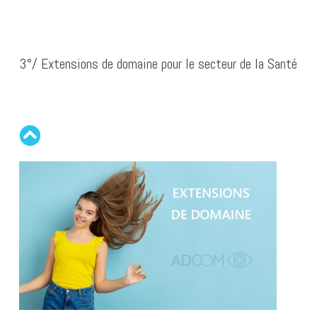
tout en permettant aux médecins et à leurs cabinets
comme la publicité par comparaison ou le fait de
d’officine ont le privilège de vendre des médicaments
De plus en plus de médecins investissent également
de gagner en visibilité et en compétences.
valoriser certains traitements au détriment d’autres.
Selon le code de la santé publique, ils peuvent
en ligne.
dans des sites web professionnels pour fournir des
également divulguer d’autres informations précieuses
informations fiables à leurs patients. Ils ont bien
Il est essentiel de prendre en compte les aspects
Concernant le référencement médical, les médecins
3°/ Extensions de domaine pour le secteur de la Santé
Actuellement, ces pharmaciens doivent être situés à
pour le public s’ils s’inscrivent dans un annuaire de
compris l’utilité et le potentiel de ces supports de
financiers de la communication dans le domaine de la
doivent respecter la déontologie et ne pas accepter
proximité d’une pharmacie physique ou y avoir accès.
profession de santé, alors que cela était auparavant
communication. Certains médecins sont également
santé, tout en favorisant l’accès et l’utilisation des
d’acquérir une recommandation digitale en échange
Cela pose un défi pour de nombreux pharmaciens qui
strictement interdit.
présents sur les réseaux sociaux comme
Twitter (X)
,
technologies numériques par les professionnels de
d’argent ou par tout autre moyen. Ils doivent être
ne peuvent pas dédier un espace spécifique pour la
où ils informent la société sur des sujets médicaux.
santé. Au-delà de la publicité, ces technologies
prudents lorsqu’ils sollicitent des prestataires de
Cependant, il est important de noter que cette levée
vente en ligne en dehors de leur officine.
contribuent à améliorer les parcours de soins.
services de marketing numérique.
de l’interdiction de la publicité ne doit pas être utilisée
Cette évolution vers une meilleure communication
Les demandes pour vendre en ligne sont validées par
à des fins mercantiles, car cela reste illicite. Les règles
médecin-patient et la prévention des maladies peut
Les professionnels de santé sont désormais tenus de
La transparence sur les tarifs est primordiale. Les
l’
Agence Régionale de Santé (ARS)
, mais les autorités
établies par le Conseil national de l’Ordre doivent
avoir des avantages considérables. Si la société
fournir des informations fiables au public, en
professionnels de la santé doivent inclure des détails
sanitaires estiment que la notion de proximité
toujours être respectées.
dispose de plus de connaissances médicales, cela
respectant des normes éthiques et en garantissant la
sur les coûts, les options de paiement acceptées et
s’applique à la zone où se trouve la pharmacie
peut réduire les déplacements inutiles aux urgences.
qualité des soins.
les exigences légales pour garantir l’égalité d’accès aux
Cette décision s’applique à tous les médecins, qu’ils
physique.
soins pour tous.
soient agréés par l’ARS ou non, ainsi qu’à d’autres
En outre, l’amélioration des moyens techniques et
Cette évolution permet de combler les lacunes en
professions médicales telles que les infirmiers, les
technologiques dans les hôpitaux et les
matière d’information et de limiter les dérives de
En participant à des activités d’information publique,
sages-femmes, les pédicures-podologues, les
établissements de santé en général permettra une
certains sites Internet, tout en établissant une
les médecins doivent faire preuve de prudence et