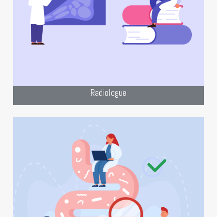
internet spécialisé pour les
radiologues.
Création de site pour les radiologues
Radiologue
“Donner à vos patients les moyens de
mieux digérer grâce à notre site fluide
spécialement conçu pour les
chirurgiens viscéraux et digestifs”
site
Bien mieux que notre slogan, notre