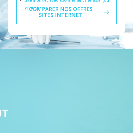
Site internet avec abonnement mensuel (ou
annuel)
COMPARER NOS OFFRES
5. .pharmacie.fr : Elle est adaptée aux sites web des
8. .healthcare : Cette extension de domaine est utilisée
SITES INTERNET
pharmacies en France.
pour les sites web liés à l’industrie de la santé et des
soins de santé.
6. .chirurgiens-dentistes.fr : pour les dentistes et
orthodontistes
Ces extensions de domaine spécifiques au secteur de
la Santé peuvent aider à renforcer la crédibilité et la
Ces extensions de domaine spécifiques à la France
pertinence des sites web liés à la santé, en indiquant
peuvent également contribuer à indiquer clairement
clairement leur domaine d’activité. Cependant, il est
l’appartenance à la communauté française du secteur
également courant que les professionnels de la santé
de la Santé. Cependant, il est important de noter que
et les établissements médicaux utilisent des
les professionnels de la santé en France utilisent
extensions de domaine plus génériques telles que
également fréquemment des extensions de domaine
.com, .org, .net, etc.
plus génériques comme .com, .org, .net, etc., en
fonction de leurs préférences et de la disponibilité des
noms de domaine.