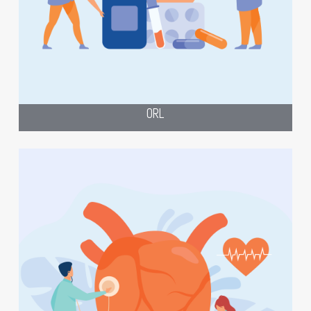
Création de site pour les ORL
ORL
“Le rythme parfait pour votre présence
en ligne : Optez pour un site internet
professionnel pour votre pratique de
cardiologie !”
site
Bien mieux que notre slogan, notre
internet spécialisé pour les