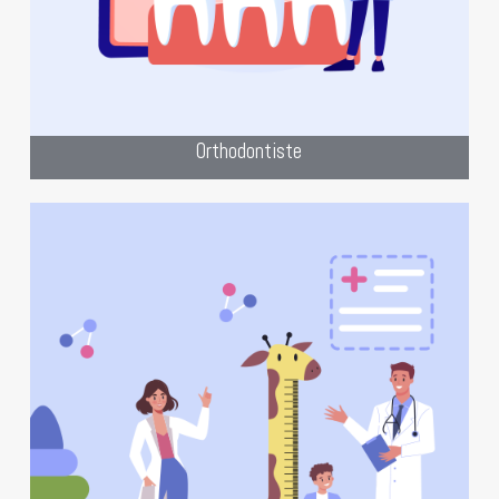
orthodontistes
Orthodontiste
“Le bien-être de nos petits héros, en
ligne aussi : Optez pour un site web
adapté à votre cabinet de pédiatrie !”
site
Bien mieux que notre slogan, notre
internet spécialisé pour les pédiatres.