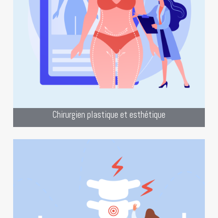
site
Bien mieux que notre slogan, notre
internet spécialisé pour les chirurgiens
plastique et esthétique.
Création pour Chirurgien plastique et
esthétique
Chirurgien plastique et esthétique
“Opérez votre présence en ligne avec
succès ! Notre site internet est l’outil
idéal pour diffuser vos expertises et
gagner en visibilité.”