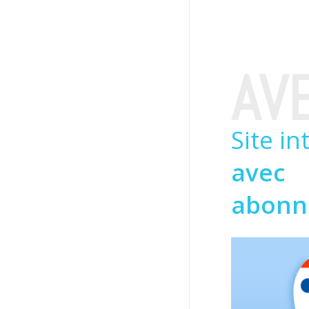
AV
Site in
avec
abonn