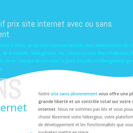
f prix site internet avec ou sans
ent
ons 2 offres, un ou nous sommes liés (site avec abonnement) ou o
, de la sécurité, hébergement, etc. L’autre ou vous êtes totalement lib
, on ne s’occupe de vos mises à jours, sécurité et hébergement que
z.
NS
ENT
AVEC ABONNEMENT
TARIFS
Notre
site sans abonnement
vous offre une p
grande liberté et un contrôle total sur votre 
ternet
internet
. Nous ne sommes pas liés et vous pou
choisir librement votre hébergeur, votre platefo
de développement et les fonctionnalités que vou
souhaitez mettre en place.