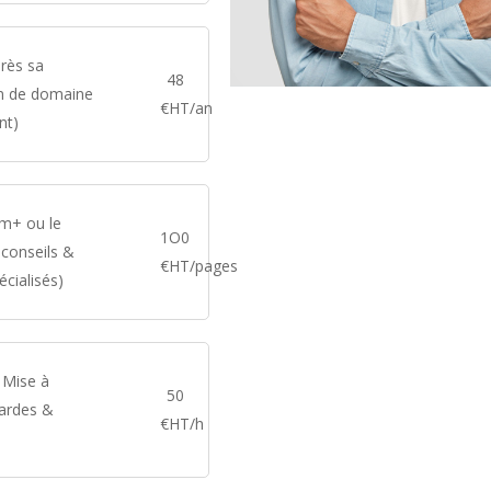
près sa
48
om de domaine
€HT/an
nt)
om+ ou le
1O0
 conseils &
€HT/pages
écialisés)
( Mise à
50
gardes &
€HT/h