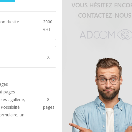
ion du site
2000
€HT
X
ages
ont pages
ses : gallérie,
8
Possibilité
pages
formulaire, un