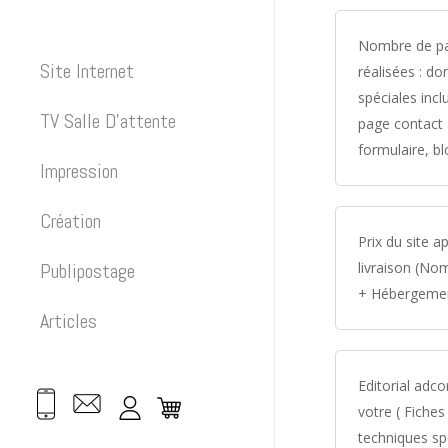
Nombre de p
Site Internet
réalisées : d
spéciales inclu
TV Salle D’attente
page contact
formulaire, b
Impression
Création
Prix du site a
livraison (N
Publipostage
+ Hébergeme
Articles
Editorial adc
votre ( Fiches
techniques sp