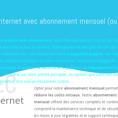
 internet avec abonnement mensuel (ou
te médical avec abonnement
vous offre une solution tout-en-un o
 les mises à jour, la sécurité, l’hébergement et bien plus encore. En 
ce d’abonnement, vous bénéficiez d’une
tranquillité d’esprit
, car not
les aspects techniques de votre site internet. Nous nous engageons 
ite à jour, à assurer sa sécurité et à garantir un hébergement fi
EC
 concentrer sur votre activité principale, en sachant que votre site es
énéficie d’un suivi professionnel continu.
Opter pour notre
abonnement mensuel
permet
réduire les coûts initiaux.
Notre
abonnement
ternet
mensuel
offrent des services complets et continus
comprend la maintenance technique et de sécurit
les mises à jour régulières et le support techniqu