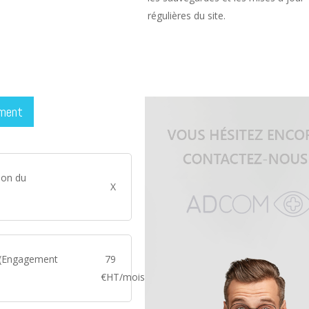
régulières du site.
ment
ion du
X
(Engagement
79
€HT/mois