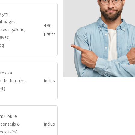
ages
ont pages
+30
ses : gallérie,
pages
 avec
log
près sa
om de domaine
inclus
nt)
om+ ou le
 conseils &
inclus
écialisés)