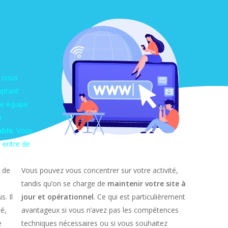
ù nous
optant
re équipe
à
able
. Vous
t entre de
 de
Vous pouvez vous concentrer sur votre activité,
tandis qu’on se charge de
maintenir votre site à
. Il
jour et opérationnel
. Ce qui est particulièrement
é,
avantageux si vous n’avez pas les compétences
e
techniques nécessaires ou si vous souhaitez