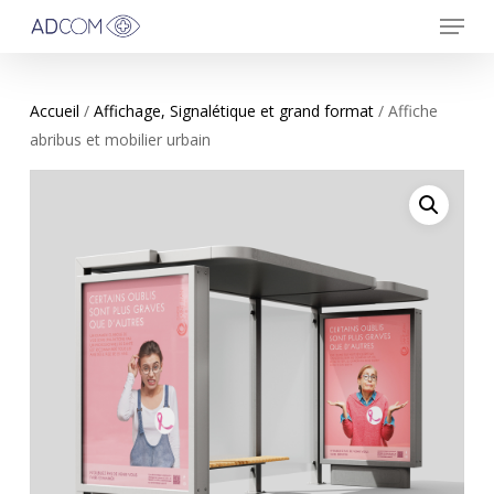
Menu
Skip
to
main
content
Accueil
/
Affichage, Signalétique et grand format
/ Affiche
abribus et mobilier urbain