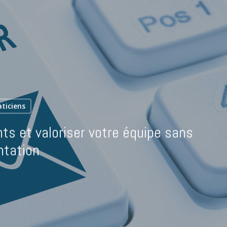
ticiens
nts et valoriser votre équipe sans
ntation