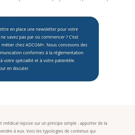
ttre en place une newsletter pour votre
 ne savez pas par où commencer ? C’est
e métier chez ADCOM+. Nous concevons des
mmunication conformes à la réglementation
à votre spécialité et à votre patientèle.
ur en discuter.
 médical repose sur un principe simple : apporter de la
vendre à eux. Voici les typologies de contenus qui