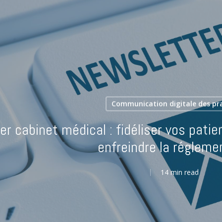
Communication digitale des pra
r cabinet médical : fidéliser vos patie
enfreindre la régleme
14 min read