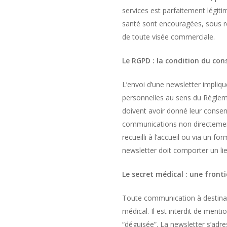
services est parfaitement légiti
santé sont encouragées, sous ré
de toute visée commerciale.
Le RGPD : la condition du co
L’envoi d’une newsletter impliqu
personnelles au sens du Règlem
doivent avoir donné leur consent
communications non directement 
recueilli à l’accueil ou via un 
newsletter doit comporter un lie
Le secret médical : une front
Toute communication à destinat
médical. Il est interdit de ment
“déguisée”. La newsletter s’adr