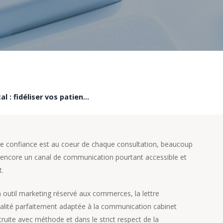
Newsletter cabinet médical : fidéliser vos patients et valoriser votre équipe sans enfreindre la réglementation
 de confiance est au coeur de chaque consultation, beaucoup
 encore un canal de communication pourtant accessible et
t.
util marketing réservé aux commerces, la lettre
réalité parfaitement adaptée à la communication cabinet
truite avec méthode et dans le strict respect de la