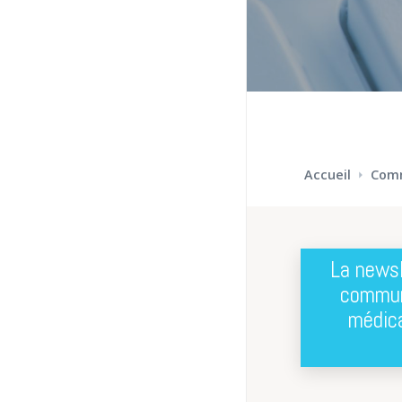
Accueil
Comm
La newsl
commun
médica