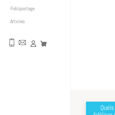
Publipostage
Articles
Quels
fidéliser