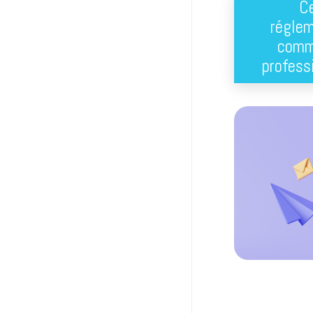
Ce
réglem
comm
profess