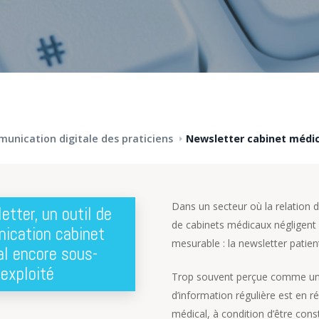
unication digitale des praticiens
Dans un secteur où la relation
etter, un outil de
de cabinets médicaux négligent
ication cabinet
mesurable : la newsletter patien
l encore sous-
exploité
Trop souvent perçue comme un o
d’information régulière est en 
médical, à condition d’être cons