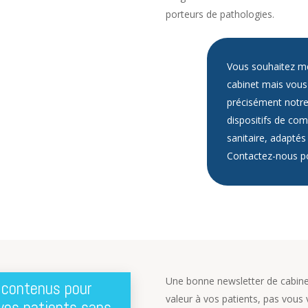
porteurs de pathologies.
Vous souhaitez me
cabinet mais vous
précisément notr
dispositifs de co
sanitaire, adaptés 
Contactez-nous po
Une bonne newsletter de cabinet
 contenus pour
valeur à vos patients, pas vous 
 vos patients sans